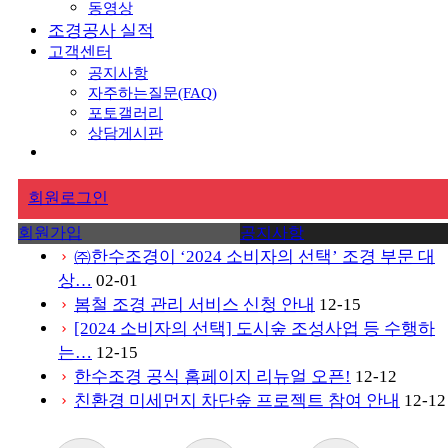
동영상
조경공사 실적
고객센터
공지사항
자주하는질문(FAQ)
포토갤러리
상담게시판
회원로그인
회원가입
공지사항
㈜한수조경이 ‘2024 소비자의 선택’ 조경 부문 대
chevron_right
상…
02-01
봄철 조경 관리 서비스 신청 안내
12-15
chevron_right
[2024 소비자의 선택] 도시숲 조성사업 등 수행하
chevron_right
는…
12-15
한수조경 공식 홈페이지 리뉴얼 오픈!
12-12
chevron_right
친환경 미세먼지 차단숲 프로젝트 참여 안내
12-12
chevron_right