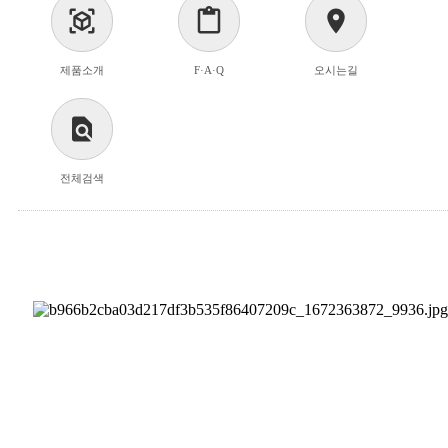
view_in_ar
content_paste
location_on
제품소개
F·A·Q
오시는길
find_in_page
전체검색