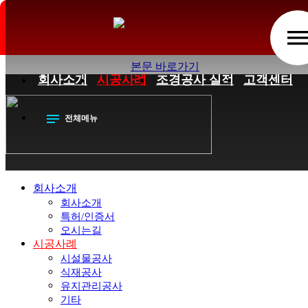
시설물공사 1 페이지
men
본문 바로가기
회사소개
시공사례
조경공사 실적
고객센터
notes
전체메뉴
회사소개
회사소개
특허/인증서
오시는길
시공사례
시설물공사
식재공사
유지관리공사
기타