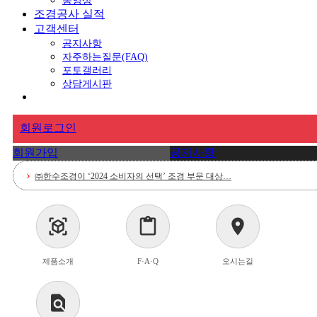
동영상
조경공사 실적
고객센터
공지사항
자주하는질문(FAQ)
포토갤러리
상담게시판
회원로그인
회원가입
공지사항
㈜한수조경이 ‘2024 소비자의 선택’ 조경 부문 대상…
chevron_right
봄철 조경 관리 서비스 신청 안내
chevron_right
view_in_ar
content_paste
location_on
[2024 소비자의 선택] 도시숲 조성사업 등 수행하는…
chevron_right
제품소개
F·A·Q
오시는길
한수조경 공식 홈페이지 리뉴얼 오픈!
chevron_right
친환경 미세먼지 차단숲 프로젝트 참여 안내
chevron_right
find_in_page