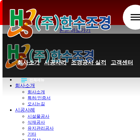
홈페이지 이용약관
men
본문 바로가기
회사소개
시공사례
조경공사 실적
고객센터
notes
전체메뉴
회사소개
회사소개
특허/인증서
오시는길
시공사례
시설물공사
식재공사
유지관리공사
기타