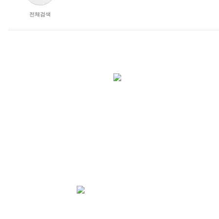
전체검색
주식회사 한수조경
홈페이지 이용약관
chevron_right