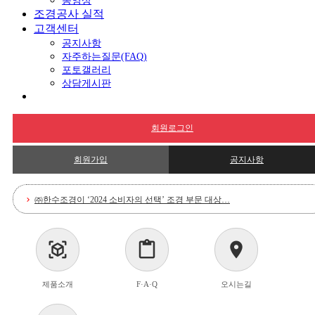
동영상
조경공사 실적
고객센터
공지사항
자주하는질문(FAQ)
포토갤러리
상담게시판
회원로그인
회원가입
공지사항
㈜한수조경이 ‘2024 소비자의 선택’ 조경 부문 대상…
chevron_right
봄철 조경 관리 서비스 신청 안내
chevron_right
view_in_ar
content_paste
location_on
[2024 소비자의 선택] 도시숲 조성사업 등 수행하는…
chevron_right
제품소개
F·A·Q
오시는길
한수조경 공식 홈페이지 리뉴얼 오픈!
chevron_right