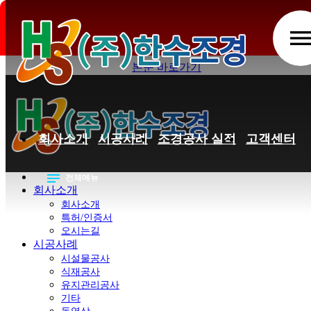
개인정보 처리방침
men
본문 바로가기
회사소개
시공사례
조경공사 실적
고객센터
notes
전체메뉴
회사소개
회사소개
특허/인증서
오시는길
시공사례
시설물공사
식재공사
유지관리공사
기타